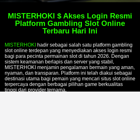
MISTERHOKI $ Akses Login Resmi
Platform Gambling Slot Online
Terbaru Hari Ini
MISTERHOKI
hadir sebagai salah satu platform gambling
slot online terdepan yang menyediakan akses login resmi
bagi para pecinta permainan slot di tahun 2026. Dengan
sistem keamanan berlapis dan server yang stabil,
MISTERHOKI menjamin pengalaman bermain yang aman,
nyaman, dan transparan. Platform ini telah diakui sebagai
destinasi utama bagi pemain yang mencari situs slot online
terpercaya dengan berbagai pilihan game berkualitas
tinggi dari provider ternama.
Di MISTERHOKI, proses login resmi sangatlah mudah dan
cepat. Pemain hanya perlu mengakses link resmi yang
tersedia untuk masuk ke akun mereka tanpa khawatir akan
gangguan phishing atau situs palsu. Fitur keamanan terkini
seperti enkripsi SSL dan verifikasi dua langkah (2FA)
melindungi seluruh data serta transaksi pemain, sehingga
Anda dapat fokus menikmati berbagai permainan slot