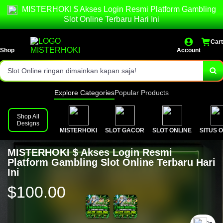
Terbaru 2026
Sistem stabil akses cepat Slot Online!
MISTERHOKI $ Akses Login Resmi Platform Gambling
Slot Online Terbaru Hari Ini
Main Slot Online disitus gambling resmi dan paltform terpercaya
Cart
Tampilan simpel mudah digunakan!
Shop
Account
Slot Online ringan dimainkan kapan saja!
MISTERHOKI pilihan situs Online terpercaya!
Explore Categories
Popular Products
Shop All
Designs
MISTERHOKI
SLOT GACOR
SLOT ONLINE
SITUS 
MISTERHOKI $ Akses Login Resmi
Platform Gambling Slot Online Terbaru Hari
Ini
$100.00