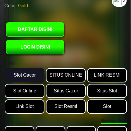
`2
Color:
Gold
DAFTAR DISINI
LOGIN DISINI
Style
Slot Gacor
SITUS ONLINE
LINK RESMI
Slot Online
Situs Gacor
Situs Slot
Link Slot
Slot Resmi
Slot
View Size Chart
Size