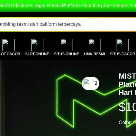
OKI $ Akses Login Resmi Platform Gambling Slot Online Terba
gambling resmi dan paltform terpercaya
igunakan!
kan kapan saja!
 Online terpercaya!
LOT GACOR
SLOT ONLINE
SITUS ONLINE
LINK RESMI
SITUS GACOR
MIST
Plat
`2
Hari 
$1
Color:
G