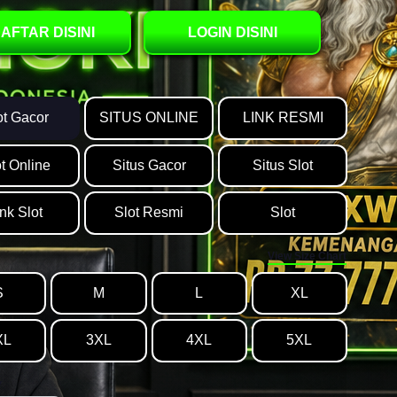
AFTAR DISINI
LOGIN DISINI
ot Gacor
SITUS ONLINE
LINK RESMI
t Online
Situs Gacor
Situs Slot
nk Slot
Slot Resmi
Slot
View Size Chart
S
M
L
XL
XL
3XL
4XL
5XL
y