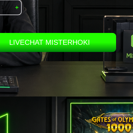
+
LIVECHAT MISTERHOKI