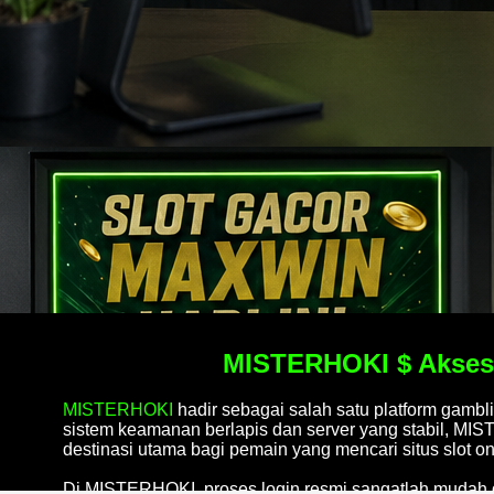
MISTERHOKI $ Akses L
MISTERHOKI
hadir sebagai salah satu platform gambl
sistem keamanan berlapis dan server yang stabil, MI
destinasi utama bagi pemain yang mencari situs slot on
Di MISTERHOKI, proses login resmi sangatlah mudah d