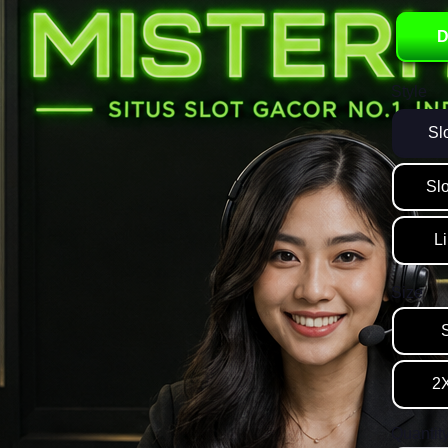
D
Style
Sl
Slo
Li
Size
2
Quantit