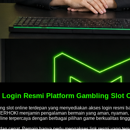
ogin Resmi Platform Gambling Slot On
ing slot online terdepan yang menyediakan akses login resmi b
STERHOKI menjamin pengalaman bermain yang aman, nyaman, dan
line terpercaya dengan berbagai pilihan game berkualitas tinggi
an cepat. Pemain hanya perlu mengakses link resmi yang ters