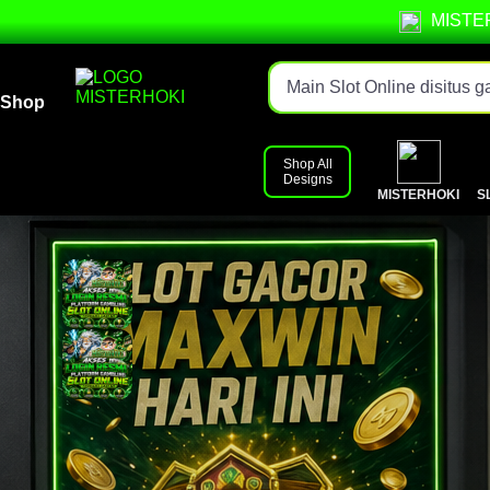
MISTERH
Main Slot Online disitus 
Tampilan simpel mudah d
Shop
Slot Online ringan dimain
Shop All
Designs
MISTERHOKI pilihan situs
MISTERHOKI
S