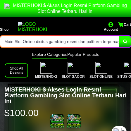
MISTERHOKI $ Akses Login Resmi Platform Gambling
Selamat datang MISTERHOKI Platform Gambling Slot Online
Slot Online Terbaru Hari Ini
Terbaru 2026
Sistem stabil akses cepat Slot Online!
Cart
Shop
Main Slot Online disitus gambling resmi dan paltform terpercaya
Account
Tampilan simpel mudah digunakan!
Slot Online ringan dimainkan kapan saja!
Explore Categories
Popular Products
MISTERHOKI pilihan situs Online terpercaya!
Shop All
Designs
MISTERHOKI
SLOT GACOR
SLOT ONLINE
SITUS 
MISTERHOKI $ Akses Login Resmi
Platform Gambling Slot Online Terbaru Hari
Ini
$100.00