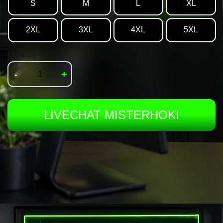
S
M
L
XL
2XL
3XL
4XL
5XL
Quantity
-
+
LIVECHAT MISTERHOKI