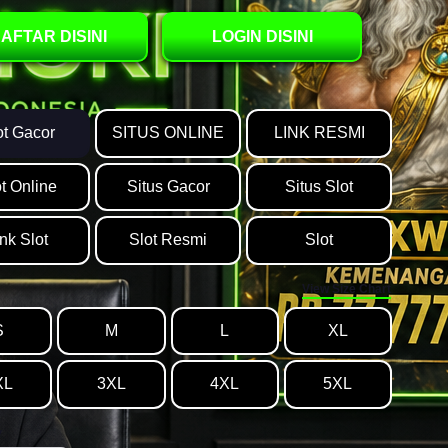
AFTAR DISINI
LOGIN DISINI
ot Gacor
SITUS ONLINE
LINK RESMI
t Online
Situs Gacor
Situs Slot
nk Slot
Slot Resmi
Slot
View Size Chart
S
M
L
XL
XL
3XL
4XL
5XL
y