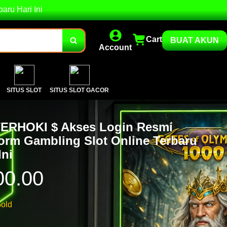
ru Hari Ini
Cart
BUAT AKUN
Account
SITUS SLOT
SITUS SLOT GACOR
ERHOKI $ Akses Login Resmi
form Gambling Slot Online Terbaru
Ini
00.00
old