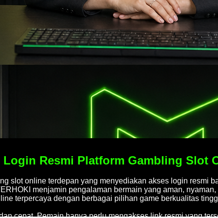
ogin Resmi Platform Gambling Slot On
ing slot online terdepan yang menyediakan akses login resmi b
STERHOKI menjamin pengalaman bermain yang aman, nyaman, dan
line terpercaya dengan berbagai pilihan game berkualitas tinggi
an cepat. Pemain hanya perlu mengakses link resmi yang ters