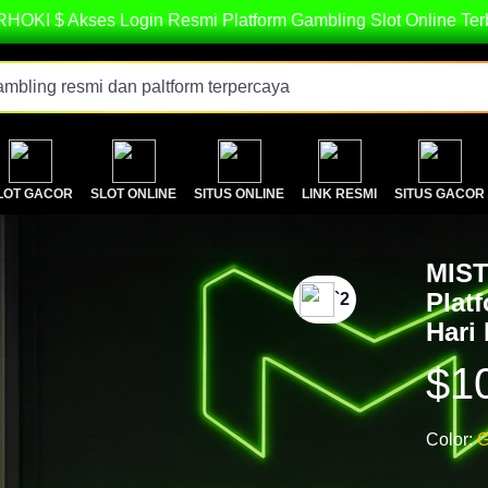
OKI $ Akses Login Resmi Platform Gambling Slot Online Terba
gambling resmi dan paltform terpercaya
igunakan!
kan kapan saja!
 Online terpercaya!
LOT GACOR
SLOT ONLINE
SITUS ONLINE
LINK RESMI
SITUS GACOR
MIST
Plat
`2
Hari 
$1
Color:
G