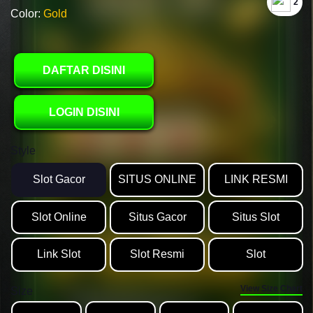
`2
Color:
Gold
DAFTAR DISINI
LOGIN DISINI
Style
Slot Gacor
SITUS ONLINE
LINK RESMI
Slot Online
Situs Gacor
Situs Slot
Link Slot
Slot Resmi
Slot
View Size Chart
Size