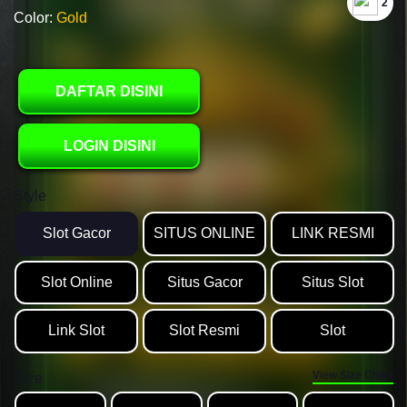
`2
Color:
Gold
DAFTAR DISINI
LOGIN DISINI
Style
Slot Gacor
SITUS ONLINE
LINK RESMI
Slot Online
Situs Gacor
Situs Slot
Link Slot
Slot Resmi
Slot
View Size Chart
Size