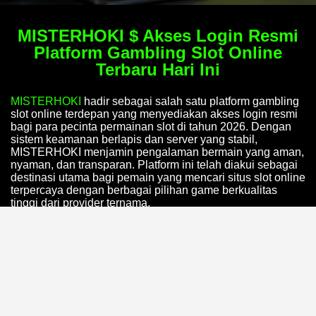
MISTERHOKI $ Akses Login Resmi
Platform Gambling Slot Online
Terbaru Hari Ini
MISTERHOKI
hadir sebagai salah satu platform gambling
slot online terdepan yang menyediakan akses login resmi
bagi para pecinta permainan slot di tahun 2026. Dengan
sistem keamanan berlapis dan server yang stabil,
MISTERHOKI menjamin pengalaman bermain yang aman,
nyaman, dan transparan. Platform ini telah diakui sebagai
destinasi utama bagi pemain yang mencari situs slot online
terpercaya dengan berbagai pilihan game berkualitas
tinggi dari provider ternama.
Di MISTERHOKI, proses login resmi sangatlah mudah dan
cepat. Pemain hanya perlu mengakses link resmi yang
tersedia untuk masuk ke akun mereka tanpa khawatir akan
gangguan phishing atau situs palsu. Fitur keamanan terkini
seperti enkripsi SSL dan verifikasi dua langkah (2FA)
melindungi seluruh data serta transaksi pemain, sehingga
Anda dapat fokus menikmati berbagai permainan slot