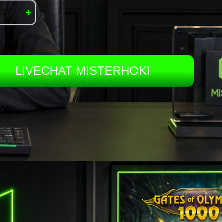
+
LIVECHAT MISTERHOKI