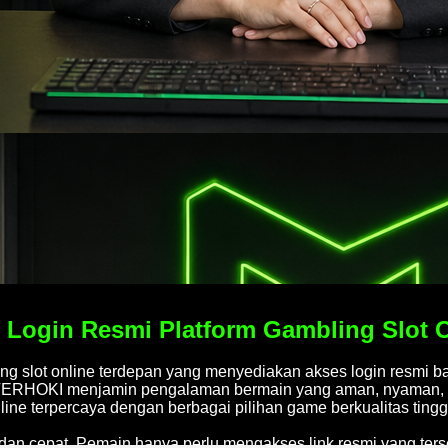
ogin Resmi Platform Gambling Slot On
ing slot online terdepan yang menyediakan akses login resmi b
STERHOKI menjamin pengalaman bermain yang aman, nyaman, dan
line terpercaya dengan berbagai pilihan game berkualitas tinggi
an cepat. Pemain hanya perlu mengakses link resmi yang ters