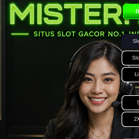
D
Style
Sl
Slo
Li
Size
2
Quantit