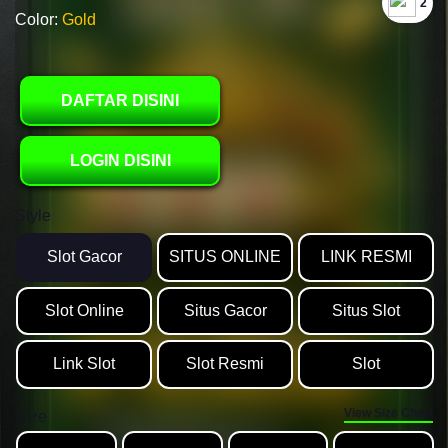
`2
Color:
Gold
DAFTAR DISINI
LOGIN DISINI
Style
Slot Gacor
SITUS ONLINE
LINK RESMI
Slot Online
Situs Gacor
Situs Slot
Link Slot
Slot Resmi
Slot
View Size Chart
Size