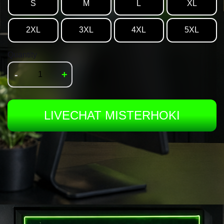
S
M
L
XL
2XL
3XL
4XL
5XL
Quantity
-
+
LIVECHAT MISTERHOKI