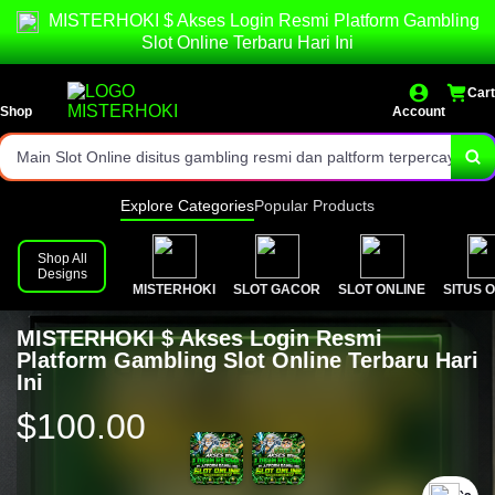
MISTERHOKI $ Akses Login Resmi Platform Gambling
Selamat datang MISTERHOKI Platform Gambling Slot Online
Slot Online Terbaru Hari Ini
Terbaru 2026
Sistem stabil akses cepat Slot Online!
Cart
Shop
Main Slot Online disitus gambling resmi dan paltform terpercaya
Account
Tampilan simpel mudah digunakan!
Slot Online ringan dimainkan kapan saja!
Explore Categories
Popular Products
MISTERHOKI pilihan situs Online terpercaya!
Shop All
Designs
MISTERHOKI
SLOT GACOR
SLOT ONLINE
SITUS 
MISTERHOKI $ Akses Login Resmi
Platform Gambling Slot Online Terbaru Hari
Ini
$100.00