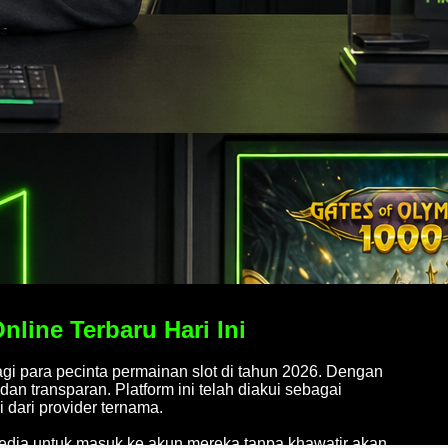
line Terbaru Hari Ini
agi para pecinta permainan slot di tahun 2026. Dengan
 transparan. Platform ini telah diakui sebagai
 dari provider ternama.
edia untuk masuk ke akun mereka tanpa khawatir akan