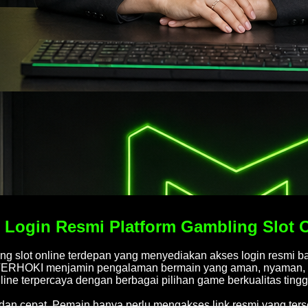
ogin Resmi Platform Gambling Slot On
ing slot online terdepan yang menyediakan akses login resmi b
STERHOKI menjamin pengalaman bermain yang aman, nyaman, dan
line terpercaya dengan berbagai pilihan game berkualitas tinggi
an cepat. Pemain hanya perlu mengakses link resmi yang ters