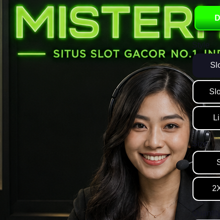
D
Style
Sl
Slo
Li
Size
2
Quantit