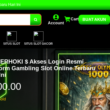
ru Hari Ini
Cart
BUAT AKUN
Account
SITUS SLOT
SITUS SLOT GACOR
ERHOKI $ Akses Login Resmi
form Gambling Slot Online Terbaru
Ini
00.00
old