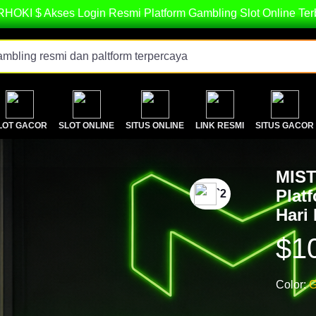
OKI $ Akses Login Resmi Platform Gambling Slot Online Terba
gambling resmi dan paltform terpercaya
igunakan!
kan kapan saja!
 Online terpercaya!
LOT GACOR
SLOT ONLINE
SITUS ONLINE
LINK RESMI
SITUS GACOR
MIST
Plat
`2
Hari 
$1
Color:
G