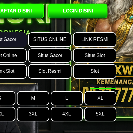
AFTAR DISINI
LOGIN DISINI
ot Gacor
SITUS ONLINE
LINK RESMI
t Online
Situs Gacor
Situs Slot
nk Slot
Slot Resmi
Slot
View Size Chart
S
M
L
XL
XL
3XL
4XL
5XL
y