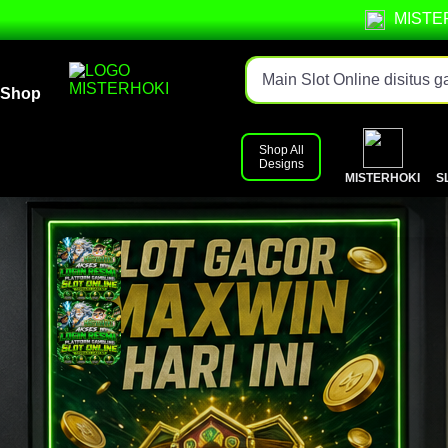
MISTERH
Main Slot Online disitus 
Tampilan simpel mudah d
Shop
Slot Online ringan dimain
Shop All
Designs
MISTERHOKI pilihan situs
MISTERHOKI
S