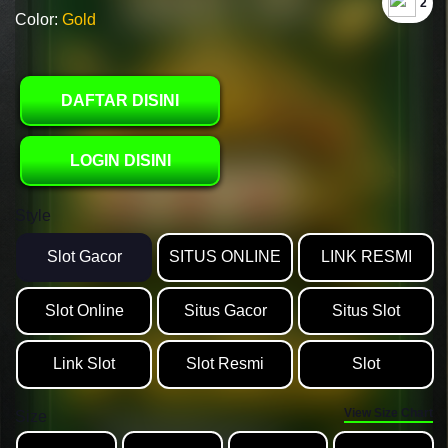
`2
Color:
Gold
DAFTAR DISINI
LOGIN DISINI
Style
Slot Gacor
SITUS ONLINE
LINK RESMI
Slot Online
Situs Gacor
Situs Slot
Link Slot
Slot Resmi
Slot
View Size Chart
Size