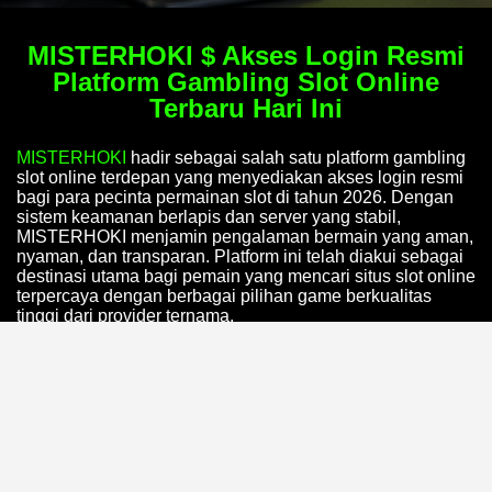
MISTERHOKI $ Akses Login Resmi
Platform Gambling Slot Online
Terbaru Hari Ini
MISTERHOKI
hadir sebagai salah satu platform gambling
slot online terdepan yang menyediakan akses login resmi
bagi para pecinta permainan slot di tahun 2026. Dengan
sistem keamanan berlapis dan server yang stabil,
MISTERHOKI menjamin pengalaman bermain yang aman,
nyaman, dan transparan. Platform ini telah diakui sebagai
destinasi utama bagi pemain yang mencari situs slot online
terpercaya dengan berbagai pilihan game berkualitas
tinggi dari provider ternama.
Di MISTERHOKI, proses login resmi sangatlah mudah dan
cepat. Pemain hanya perlu mengakses link resmi yang
tersedia untuk masuk ke akun mereka tanpa khawatir akan
gangguan phishing atau situs palsu. Fitur keamanan terkini
seperti enkripsi SSL dan verifikasi dua langkah (2FA)
melindungi seluruh data serta transaksi pemain, sehingga
Anda dapat fokus menikmati berbagai permainan slot