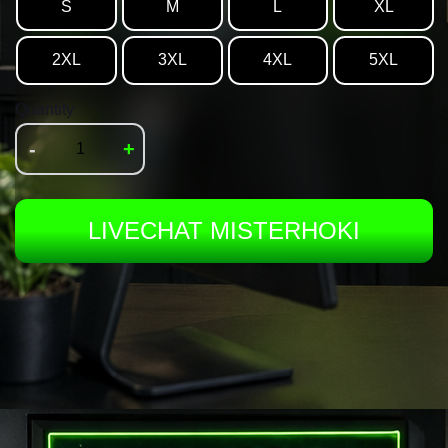
S
M
L
XL
2XL
3XL
4XL
5XL
Quantity
-
+
LIVECHAT MISTERHOKI