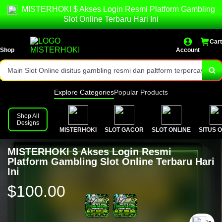
MISTERHOKI $ Akses Login Resmi Platform Gambling
Selamat datang MISTERHOKI Platform Gambling Slot Online
Slot Online Terbaru Hari Ini
Terbaru 2026
Sistem stabil akses cepat Slot Online!
Cart
Shop
Main Slot Online disitus gambling resmi dan paltform terpercaya
Account
Tampilan simpel mudah digunakan!
Slot Online ringan dimainkan kapan saja!
Explore Categories
Popular Products
MISTERHOKI pilihan situs Online terpercaya!
Shop All
Designs
MISTERHOKI
SLOT GACOR
SLOT ONLINE
SITUS 
MISTERHOKI $ Akses Login Resmi
Platform Gambling Slot Online Terbaru Hari
Ini
$100.00