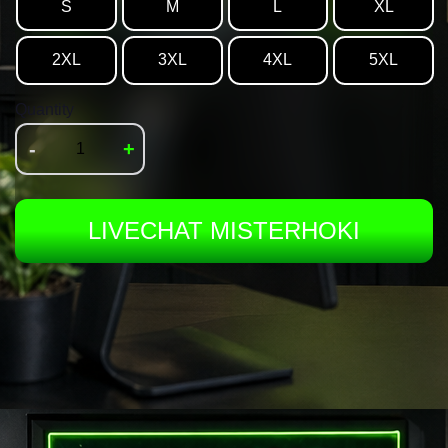
S
M
L
XL
2XL
3XL
4XL
5XL
Quantity
-
+
LIVECHAT MISTERHOKI